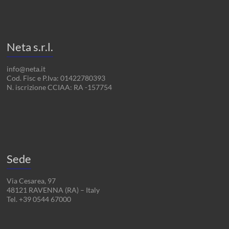
Neta s.r.l.
info@neta.it
Cod. Fisc e P.Iva: 01422780393
N. iscrizione CCIAA: RA -157754
Sede
Via Cesarea, 97
48121 RAVENNA (RA) – Italy
Tel. +39 0544 67000