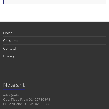
Home
Chi siamo
Contatti
Privacy
Neta s.r.l.
info@neta.it
Cod. Fisc e P.Iva: 01422780393
N. iscrizione CCIAA: RA -157754