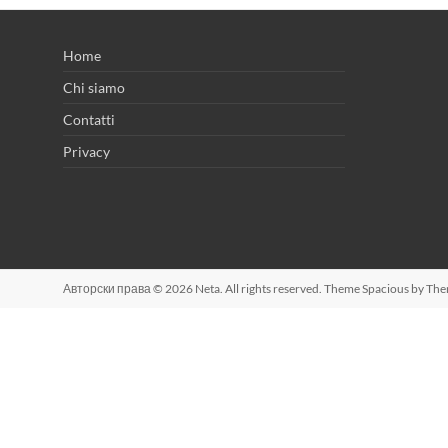
Home
Chi siamo
Contatti
Privacy
Авторски права © 2026
Neta
. All rights reserved. Theme
Spacious
by The