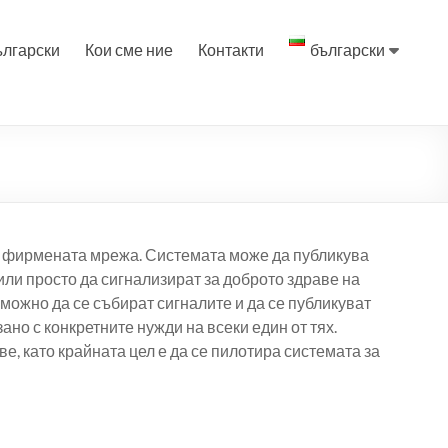
ългарски
Кои сме ние
Контакти
български
на фирмената мрежа. Системата може да публикува
 или просто да сигнализират за доброто здраве на
можно да се събират сигналите и да се публикуват
но с конкретните нужди на всеки един от тях.
е, като крайната цел е да се пилотира системата за