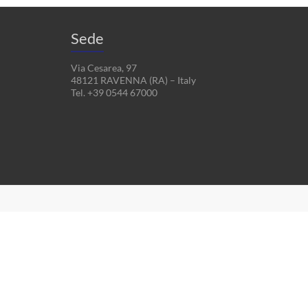
Sede
Via Cesarea, 97
48121 RAVENNA (RA) – Italy
Tel. +39 0544 67000