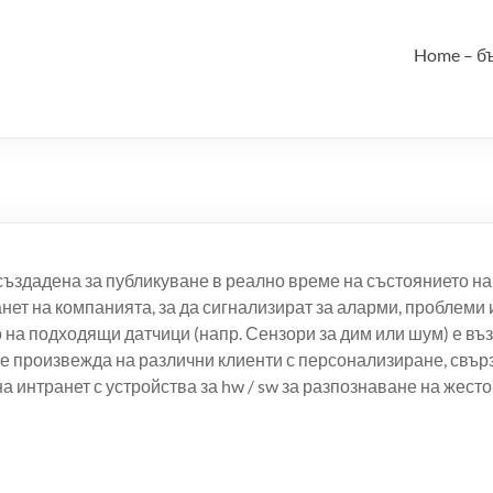
Home – б
е създадена за публикуване в реално време на състоянието 
анет на компанията, за да сигнализират за аларми, проблеми
 на подходящи датчици (напр. Сензори за дим или шум) е въз
 произвежда на различни клиенти с персонализиране, свърза
 интранет с устройства за hw / sw за разпознаване на жестов