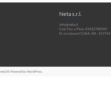
Neta s.r.l.
info@neta.it
Cod. Fisc e P.Iva: 01422780393
N. iscrizione CCIAA: RA -157754
meGrill. Powered by:
WordPress
.