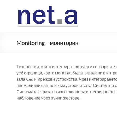
Skip
to
Neta
content
Monitoring – мониторинг
Технология, която интегрира софтуер и сензори и 
уеб страници, които могат да бъдат вградени в интр
зала Ced и мрежови устройства. Чрез интегрирането
аномалийни сигнали към устройствата. Системата се
Системата е фаза на изследване за интегрирането на
наблюдение чрез ръчни жестове.